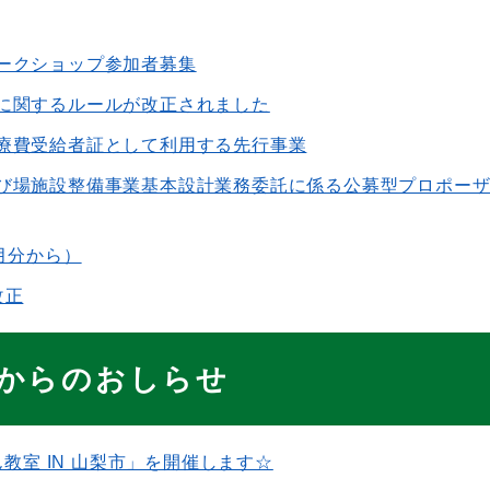
ークショップ参加者募集
に関するルールが改正されました
療費受給者証として利⽤する先⾏事業
び場施設整備事業基本設計業務委託に係る公募型プロポー
月分から）
改正
からのおしらせ
ん教室 IN 山梨市」を開催します☆