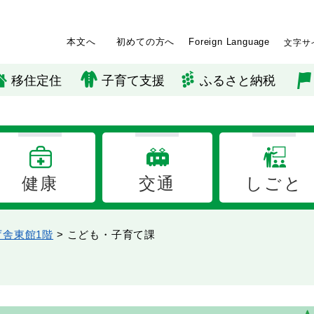
本文へ
初めての方へ
Foreign Language
文字サ
移住定住
子育て支援
ふるさと納税
健康
交通
しごと
庁舎東館1階
>
こども・子育て課