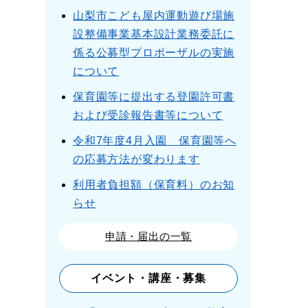
山梨市こども屋内運動遊び場施
設整備事業基本設計業務委託に
係る公募型プロポーザルの実施
について
保育園等に提出する登園許可書
および受診報告書等について
令和7年度4月入園 保育園等へ
の応募方法が変わります
利用者負担額（保育料）のお知
らせ
申請・届出の一覧
イベント・講座・募集