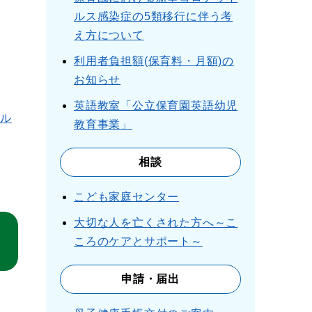
ルス感染症の5類移行に伴う考
え方について
利用者負担額(保育料・月額)の
お知らせ
英語教室「公立保育園英語幼児
ザル
教育事業」
相談
こども家庭センター
大切な人を亡くされた方へ～こ
ころのケアとサポート～
申請・届出