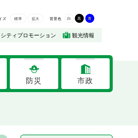
白
黒
青
イズ
背景色
標準
拡大
シティプロモーション
観光情報
防災
市政