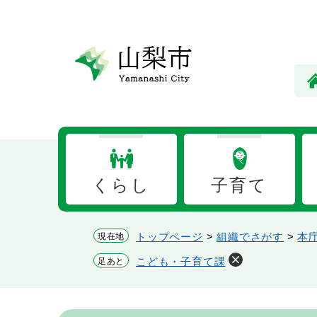
ペ
メ
ー
ニ
ジ
ュ
の
ー
先
を
頭
飛
で
ば
す。
し
て
本
くらし
子育て
文
へ
トップページ
>
組織でさがす
>
本
現在地
こども・子育て課
足あと