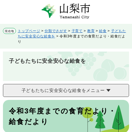
ペ
メ
ー
ニ
ジ
ュ
の
ー
先
を
トップページ
>
分類でさがす
>
子育て
>
教育
>
給食
>
子どもた
現在地
頭
飛
ちに安全安心な給食を
>
令和3年度までの食育だより・給食だよ
で
ば
り
す。
し
て
本
子どもたちに安全安心な給食を
文
へ
子どもたちに安全安心な給食をメニュー
本
文
令和3年度までの食育だより・
給食だより