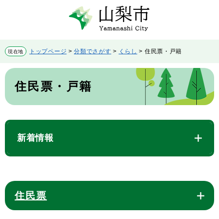
ペ
メ
ー
ニ
ジ
ュ
の
ー
先
を
トップページ
>
分類でさがす
>
くらし
>
住民票・戸籍
現在地
頭
飛
で
ば
本
す。
し
文
住民票・戸籍
て
本
文
へ
新着情報
住民票