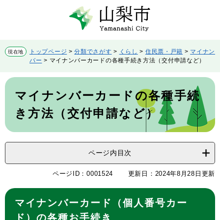
ペ
メ
ー
ニ
ジ
ュ
の
ー
先
を
トップページ
>
分類でさがす
>
くらし
>
住民票・戸籍
>
マイナン
現在地
頭
飛
バー
>
マイナンバーカードの各種手続き方法（交付申請など）
で
ば
す。
し
本
て
文
マイナンバーカードの各種手続
本
文
き方法（交付申請など）
へ
ページ内目次
ページID：0001524
更新日：2024年8月28日更新
マイナンバーカード（個人番号カー
ド）の各種お手続き