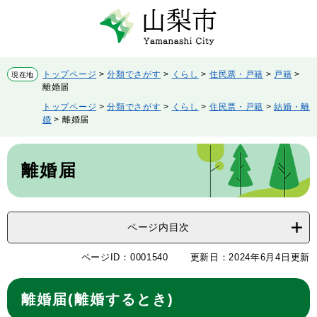
ペ
メ
ー
ニ
ジ
ュ
の
ー
先
を
トップページ
>
分類でさがす
>
くらし
>
住民票・戸籍
>
戸籍
>
現在地
頭
飛
離婚届
で
ば
トップページ
>
分類でさがす
>
くらし
>
住民票・戸籍
>
結婚・離
す。
し
婚
>
離婚届
て
本
本
文
文
離婚届
へ
ページ内目次
ページID：0001540
更新日：2024年6月4日更新
離婚届(離婚するとき)