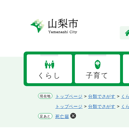
ペ
メ
ー
ニ
ジ
ュ
の
ー
先
を
頭
飛
で
ば
す。
し
て
本
くらし
子育て
文
へ
トップページ
>
分類でさがす
>
く
現在地
トップページ
>
分類でさがす
>
く
死亡届
足あと