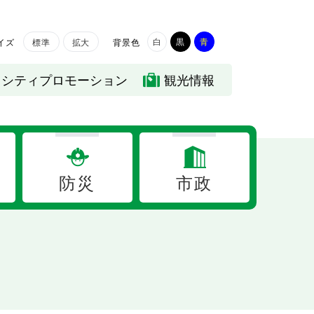
白
黒
青
イズ
背景色
標準
拡大
シティプロモーション
観光情報
防災
市政