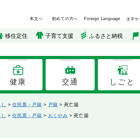
本文へ
初めての方へ
Foreign Language
文字サ
移住定住
子育て支援
ふるさと納税
健康
交通
しごと
らし
>
住民票・戸籍
>
戸籍
>
死亡届
らし
>
住民票・戸籍
>
おくやみ
>
死亡届