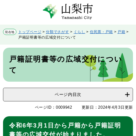
ペ
メ
ー
ニ
ジ
ュ
の
ー
先
を
トップページ
>
分類でさがす
>
くらし
>
住民票・戸籍
>
戸籍
>
現在地
頭
飛
戸籍証明書等の広域交付について
で
ば
す。
し
本
て
文
戸籍証明書等の広域交付につい
本
文
て
へ
ページ内目次
ページID：0009942
更新日：2024年4月3日更新
令和6年3月1日から戸籍から戸籍証明
書等の広域交付が始まりました。