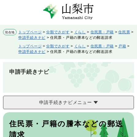
ペ
メ
ー
ニ
ジ
ュ
の
ー
先
を
トップページ
>
分類でさがす
>
くらし
>
住民票・戸籍
>
住民票
>
現在地
頭
飛
申請手続きナビ
>
住民票・戸籍の謄本などの郵送請求
で
ば
トップページ
>
分類でさがす
>
くらし
>
住民票・戸籍
>
戸籍
>
す。
し
申請手続きナビ
>
住民票・戸籍の謄本などの郵送請求
て
本
文
申請手続きナビ
へ
申請手続きナビメニュー
本
文
住民票・戸籍の謄本などの郵送
請求