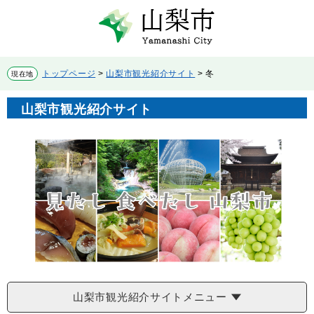
ペ
メ
ー
ニ
ジ
ュ
の
ー
先
を
トップページ
>
山梨市観光紹介サイト
>
冬
現在地
頭
飛
で
ば
山梨市観光紹介サイト
す。
し
て
本
文
へ
山梨市観光紹介サイトメニュー