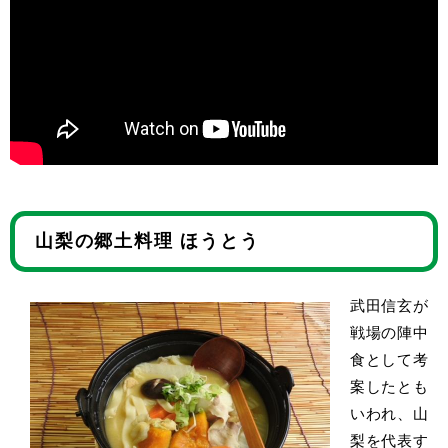
山梨の郷土料理 ほうとう
武田信玄が
戦場の陣中
食として考
案したとも
いわれ、山
梨を代表す