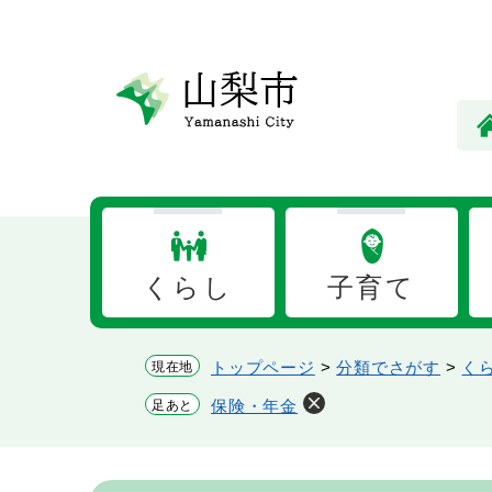
ペ
メ
ー
ニ
ジ
ュ
の
ー
先
を
頭
飛
で
ば
す。
し
て
本
くらし
子育て
文
へ
トップページ
>
分類でさがす
>
く
現在地
保険・年金
足あと