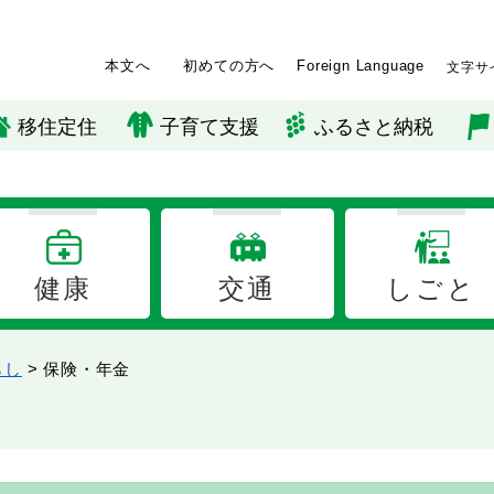
本文へ
初めての方へ
Foreign Language
文字サ
移住定住
子育て支援
ふるさと納税
健康
交通
しごと
らし
>
保険・年金