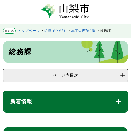
ペ
メ
ー
ニ
ジ
ュ
の
ー
先
を
トップページ
>
組織でさがす
>
本庁舎西館4階
>
総務課
現在地
頭
飛
で
ば
本
す。
し
文
総務課
て
本
文
へ
ページ内目次
新着情報