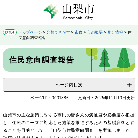
ペ
メ
ー
ニ
ジ
ュ
の
ー
先
を
トップページ
>
分類でさがす
>
市政
>
市の概要
>
統計情報
>
住
現在地
頭
飛
民意向調査報告
で
ば
す。
し
本
て
文
住民意向調査報告
本
文
へ
ページ内目次
ページID：0001886
更新日：2025年11月10日更新
山梨市の主な施策に対する市民の皆さんの満足度や必要度を把握
し、住民のニーズに対応した施策を推進するための基礎資料とす
ることを目的として、「山梨市住民意向調査」を実施しました。