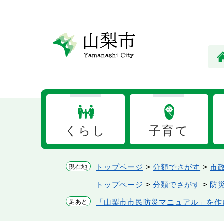
ペ
メ
ー
ニ
ジ
ュ
の
ー
先
を
頭
飛
で
ば
す。
し
て
本
くらし
子育て
文
へ
トップページ
>
分類でさがす
>
市
現在地
トップページ
>
分類でさがす
>
防
「山梨市市民防災マニュアル」を作
足あと