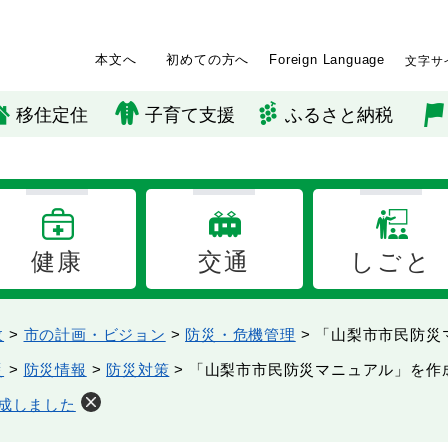
本文へ
初めての方へ
Foreign Language
文字サ
移住定住
子育て支援
ふるさと納税
健康
交通
しごと
政
>
市の計画・ビジョン
>
防災・危機管理
>
「山梨市市民防災
災
>
防災情報
>
防災対策
>
「山梨市市民防災マニュアル」を作
成しました