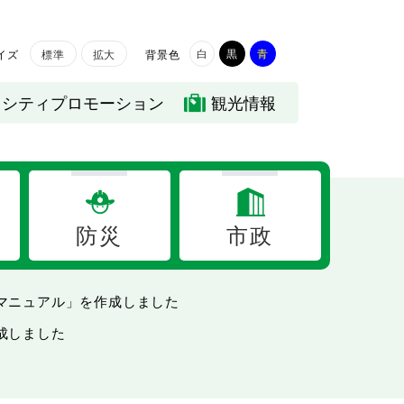
白
黒
青
イズ
背景色
標準
拡大
シティプロモーション
観光情報
防災
市政
マニュアル」を作成しました
成しました