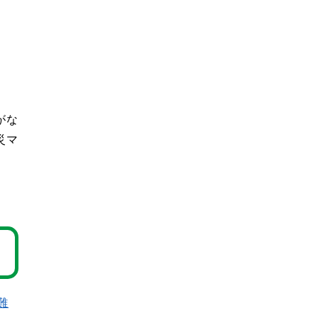
がな
災マ
難