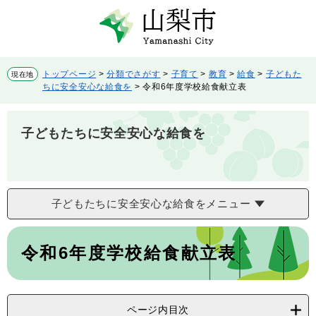
ペ
メ
ー
ニ
ジ
ュ
の
ー
先
を
トップページ
>
分類でさがす
>
子育て
>
教育
>
給食
>
子どもた
現在地
頭
飛
ちに安全安心な給食を
>
令和6年度学校給食献立表
で
ば
す。
し
て
子どもたちに安全安心な給食を
本
文
へ
子どもたちに安全安心な給食をメニュー
本
文
令和6年度学校給食献立表
ページ内目次