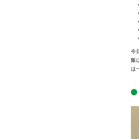
今
飯
は