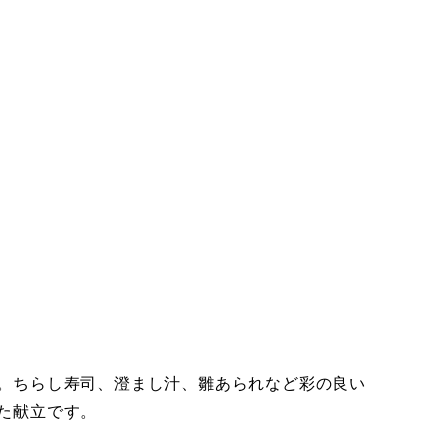
。ちらし寿司、澄まし汁、雛あられなど彩の良い
た献立です。