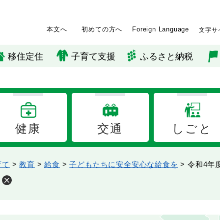
本文へ
初めての方へ
Foreign Language
文字サ
移住定住
子育て支援
ふるさと納税
健康
交通
しごと
育て
>
教育
>
給食
>
子どもたちに安全安心な給食を
>
令和4年