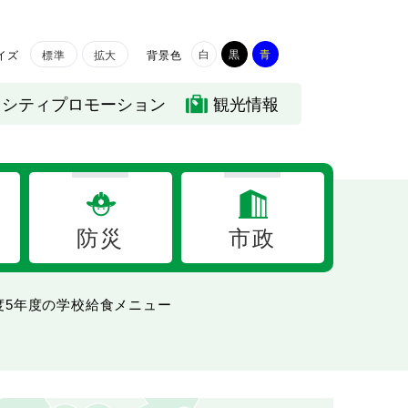
白
黒
青
イズ
背景色
標準
拡大
シティプロモーション
観光情報
防災
市政
度5年度の学校給食メニュー