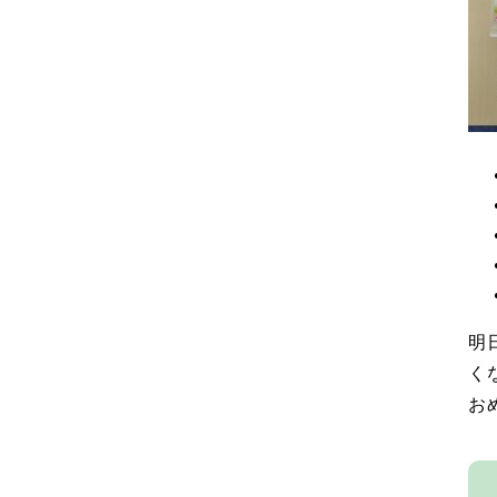
明
く
お