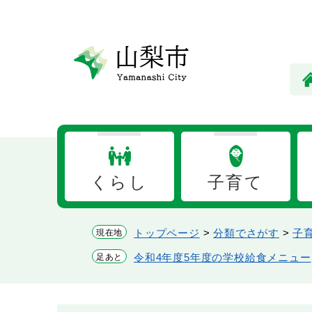
ペ
メ
ー
ニ
ジ
ュ
の
ー
先
を
頭
飛
で
ば
す。
し
て
本
くらし
子育て
文
へ
トップページ
>
分類でさがす
>
子
現在地
令和4年度5年度の学校給食メニュー
足あと