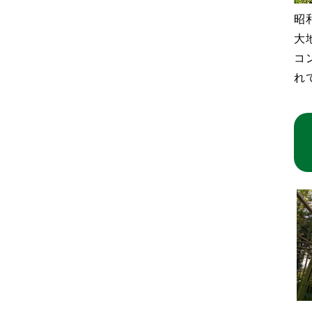
昭
大
コ
れ