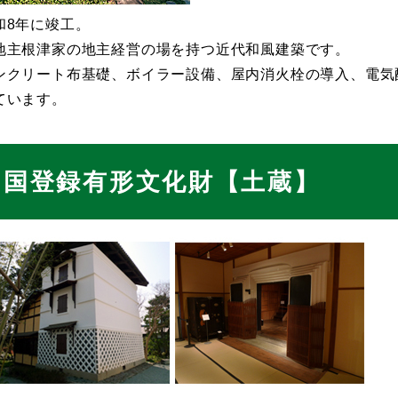
和8年に竣工。
地主根津家の地主経営の場を持つ近代和風建築です。
ンクリート布基礎、ボイラー設備、屋内消火栓の導入、電気
ています。
国登録有形文化財【土蔵】