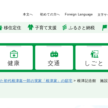
本文へ
初めての方へ
Foreign Language
文字サ
移住定住
子育て支援
ふるさと納税
健康
交通
しごと
れた初代根津嘉一郎の実家「根津家」の邸宅
>
根津記念館 施設