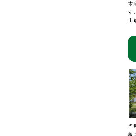
木
す
土
当
根