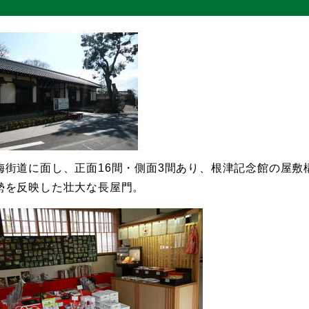
梅街道に面し、正面16間・側面3間あり、根津記念館の屋
勢を反映した壮大な長屋門。