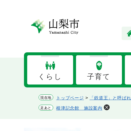
ペ
メ
ー
ニ
ジ
ュ
の
ー
先
を
頭
飛
で
ば
す。
し
て
本
くらし
子育て
文
へ
トップページ
>
「鉄道王」と呼ば
現在地
根津記念館 施設案内
足あと