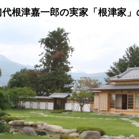
初代根津嘉一郎の実家「根津家」