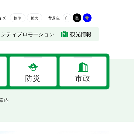
白
黒
青
イズ
背景色
標準
拡大
シティプロモーション
観光情報
防災
市政
案内