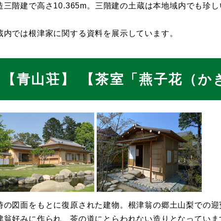
造三階建で高さ10.365m。三階建の土蔵は本地域内でも
。
蔵内では根津家に関する資料を展示しています。
【青山荘】 【茶室「燕子花（か
時の図面をもとに復原された建物。根津翁の郷土山梨での迎
津翁好みに作られ、茶の道にとらわれない造りとなっていま