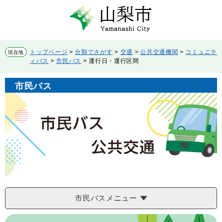
ペ
メ
ー
ニ
ジ
ュ
の
ー
先
を
トップページ
>
分類でさがす
>
交通
>
公共交通機関
>
コミュニテ
現在地
頭
飛
ィバス
>
市民バス
>
運行日・運行区間
で
ば
す。
し
市民バス
て
本
文
へ
市民バスメニュー
本