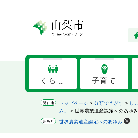
ペ
メ
ー
ニ
ジ
ュ
の
ー
先
を
頭
飛
で
ば
す。
し
て
本
くらし
子育て
文
へ
トップページ
>
分類でさがす
>
し
現在地
ム」
>
世界農業遺産認定へのあゆ
世界農業遺産認定へのあゆみ
足あと