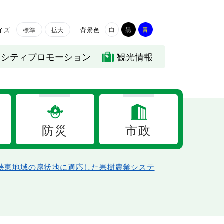
白
黒
青
イズ
背景色
標準
拡大
シティプロモーション
観光情報
防災
市政
峡東地域の扇状地に適応した果樹農業システ