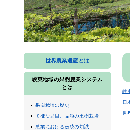
本
世界農業遺産とは
文
峡東地域の果樹農業システム
とは
峡
日
果樹栽培の歴史
世
多様な品目、品種の果樹栽培
農業における伝統の知識