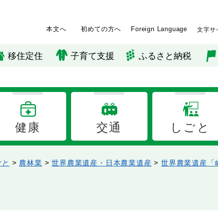
本文へ
初めての方へ
Foreign Language
文字サ
移住定住
子育て支援
ふるさと納税
健康
交通
しごと
ごと
>
農林業
>
世界農業遺産・日本農業遺産
>
世界農業遺産「
み