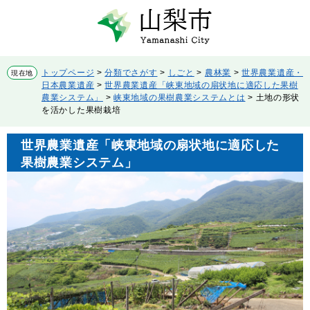
ペ
メ
ー
ニ
ジ
ュ
の
ー
先
を
トップページ
>
分類でさがす
>
しごと
>
農林業
>
世界農業遺産・
現在地
頭
飛
日本農業遺産
>
世界農業遺産「峡東地域の扇状地に適応した果樹
で
ば
農業システム」
>
峡東地域の果樹農業システムとは
>
土地の形状
す。
し
を活かした果樹栽培
て
本
世界農業遺産「峡東地域の扇状地に適応した
文
果樹農業システム」
へ