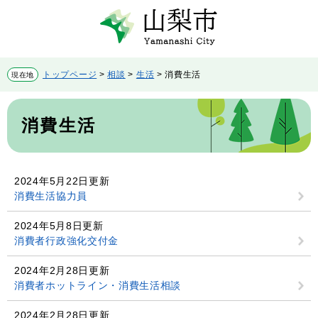
ペ
メ
ー
ニ
ジ
ュ
の
ー
先
を
トップページ
>
相談
>
生活
>
消費生活
現在地
頭
飛
で
ば
本
す。
し
文
消費生活
て
本
文
へ
2024年5月22日更新
消費生活協力員
2024年5月8日更新
消費者行政強化交付金
2024年2月28日更新
消費者ホットライン・消費生活相談
2024年2月28日更新