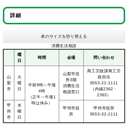
詳細
表のサイズを切り替える
消費生活相談
曜
時間
会場
問い合わせ
日
商工労政課商工労
山梨市役
山
火
政担当
所3階
梨
曜
0553-22-1111
午前9時～午後
消費生活
市
日
（内線2362・
4時
相談窓口
2363）
（正午～午後1
時は休み）
甲
水
甲州市役
甲州市役所
州
曜
所
0553-32-2111
市
日