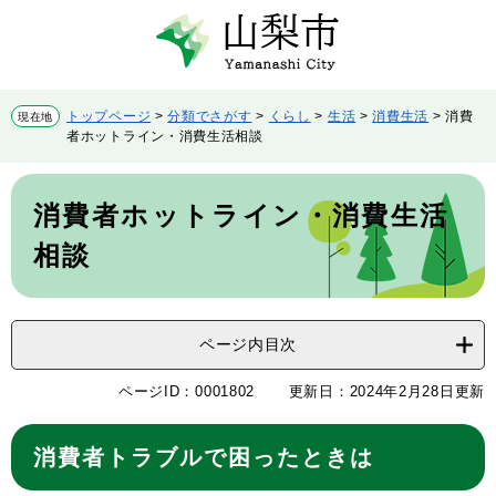
ペ
メ
ー
ニ
ジ
ュ
の
ー
先
を
トップページ
>
分類でさがす
>
くらし
>
生活
>
消費生活
>
消費
現在地
頭
飛
者ホットライン・消費生活相談
で
ば
す。
し
本
て
文
消費者ホットライン・消費生活
本
文
相談
へ
ページ内目次
ページID：0001802
更新日：2024年2月28日更新
消費者トラブルで困ったときは