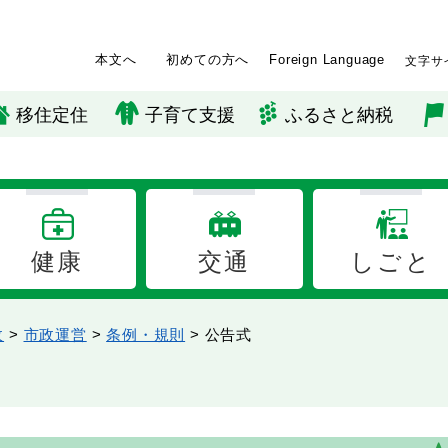
本文へ
初めての方へ
Foreign Language
文字サ
移住定住
子育て支援
ふるさと納税
健康
交通
しごと
政
>
市政運営
>
条例・規則
>
公告式