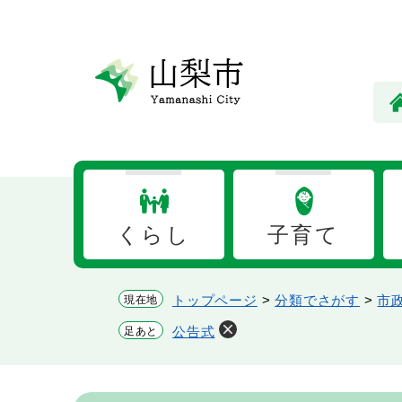
ペ
メ
ー
ニ
ジ
ュ
の
ー
先
を
頭
飛
で
ば
す。
し
て
本
くらし
子育て
文
へ
トップページ
>
分類でさがす
>
市
現在地
公告式
足あと