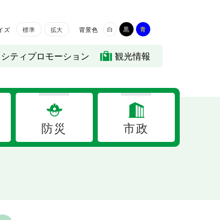
白
黒
青
イズ
背景色
標準
拡大
シティプロモーション
観光情報
防災
市政