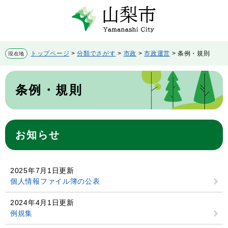
ペ
メ
ー
ニ
ジ
ュ
の
ー
先
を
トップページ
>
分類でさがす
>
市政
>
市政運営
>
条例・規則
現在地
頭
飛
で
ば
本
す。
し
文
条例・規則
て
本
文
へ
お知らせ
2025年7月1日更新
個人情報ファイル簿の公表
2024年4月1日更新
例規集