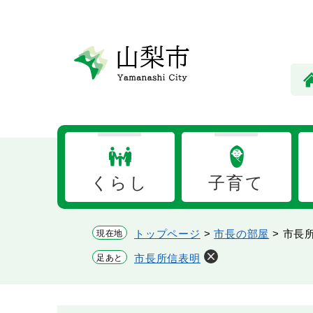
ペ
メ
ー
ニ
ジ
ュ
の
ー
先
を
頭
飛
で
ば
す。
し
て
本
くらし
子育て
文
へ
トップページ
>
市長の部屋
>
市長
現在地
市長所信表明
足あと