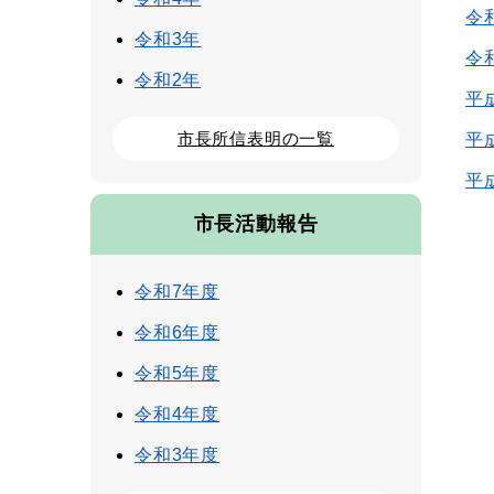
令
令和3年
令
令和2年
平
市長所信表明の一覧
平
平
市長活動報告
令和7年度
令和6年度
令和5年度
令和4年度
令和3年度