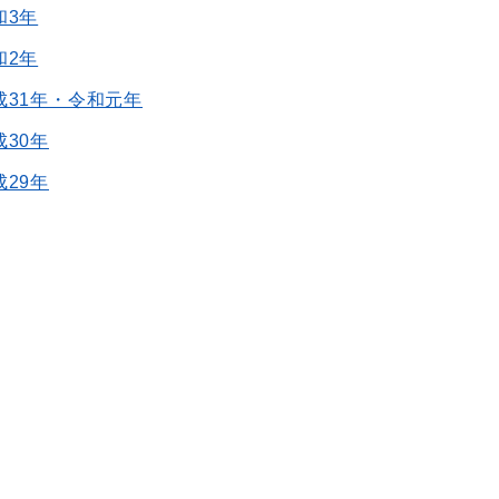
和3年
和2年
成31年・令和元年
成30年
成29年