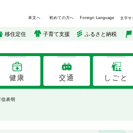
本文へ
初めての方へ
Foreign Language
文字サ
移住定住
子育て支援
ふるさと納税
健康
交通
しごと
所信表明