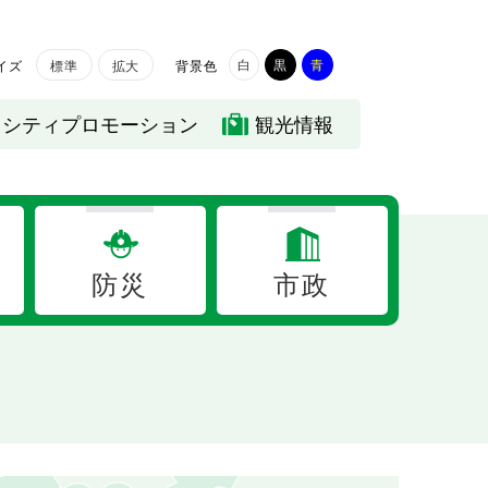
白
黒
青
イズ
背景色
標準
拡大
シティプロモーション
観光情報
防災
市政