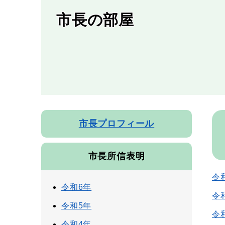
市長の部屋
本
市長プロフィール
文
市長所信表明
令
令和6年
令
令和5年
令
令和4年