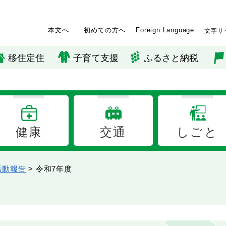
本文へ
初めての方へ
Foreign Language
文字サ
移住定住
子育て支援
ふるさと納税
健康
交通
しごと
活動報告
>
令和7年度