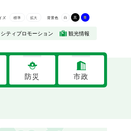
白
黒
青
イズ
背景色
標準
拡大
シティプロモーション
観光情報
防災
市政