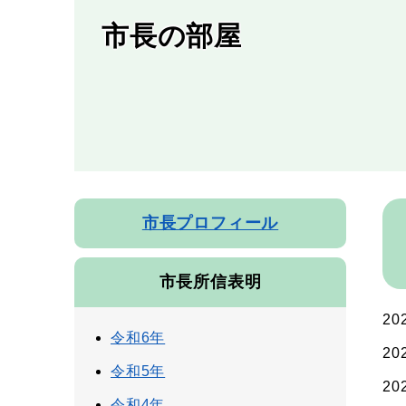
市長の部屋
本
市長プロフィール
文
市長所信表明
20
令和6年
20
令和5年
20
令和4年