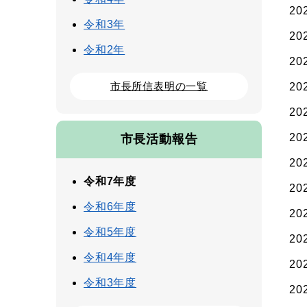
20
令和3年
20
令和2年
20
市長所信表明の一覧
20
20
20
市長活動報告
20
令和7年度
20
令和6年度
20
令和5年度
20
令和4年度
20
令和3年度
20