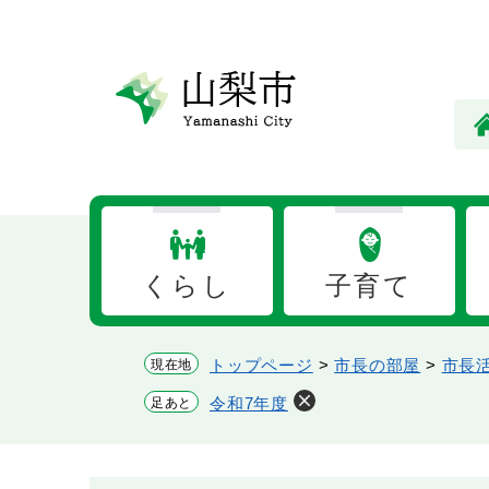
ペ
メ
ー
ニ
ジ
ュ
の
ー
先
を
頭
飛
で
ば
す。
し
て
本
くらし
子育て
文
へ
トップページ
>
市長の部屋
>
市長
現在地
令和7年度
足あと