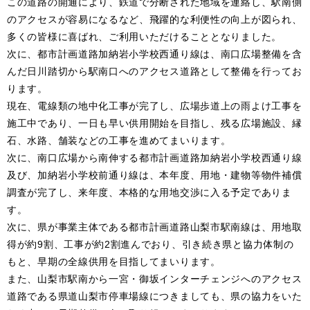
この道路の開通により、鉄道で分断された地域を連絡し、駅南側
のアクセスが容易になるなど、飛躍的な利便性の向上が図られ、
多くの皆様に喜ばれ、ご利用いただけることとなりました。
次に、都市計画道路加納岩小学校西通り線は、南口広場整備を含
んだ日川踏切から駅南口へのアクセス道路として整備を行ってお
ります。
現在、電線類の地中化工事が完了し、広場歩道上の雨よけ工事を
施工中であり、一日も早い供用開始を目指し、残る広場施設、縁
石、水路、舗装などの工事を進めてまいります。
次に、南口広場から南伸する都市計画道路加納岩小学校西通り線
及び、加納岩小学校前通り線は、本年度、用地・建物等物件補償
調査が完了し、来年度、本格的な用地交渉に入る予定でありま
す。
次に、県が事業主体である都市計画道路山梨市駅南線は、用地取
得が約9割、工事が約2割進んでおり、引き続き県と協力体制の
もと、早期の全線供用を目指してまいります。
また、山梨市駅南から一宮・御坂インターチェンジへのアクセス
道路である県道山梨市停車場線につきましても、県の協力をいた