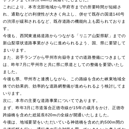
これにより、本市北部地域から甲府市までの所要時間が短縮さ
れ、通勤などの利便性が大きく向上し、併せて既存の国道140号
の渋滞が緩和されるなど、既存道路の機能向上も図られておりま
す。
今後も、西関東連絡道路からつながる「リニア山梨県駅」までの
新山梨環状道路事業がさらに進められるよう、国、県に要望して
まいります。
また、岩手ランプから甲州市向嶽寺までの道路整備につきまして
は、昨年7月に甲州市と共に県に県道としての整備を要望いたし
ました。
今後も県、甲州市と連携しながら、この路線を含めた峡東地域全
体での効果的、効率的な道路網整備が進められるよう検討してま
いります。
次に、本市の主要な道路事業についてであります。
まず、昨年3月に市道落合正徳寺線が15年の歳月をかけ、正徳寺
跨線橋を含めた総延長820mの全線が開通いたしました。
今後は、地域要望をいただいている神徳橋を含めた約500m間の