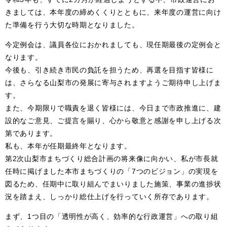
きましては、本年度の締めくくりとともに、来年度の運営に向け
た準備を行う大切な時期となりました。
今定例会は、議員各位におかれましても、現任期最後の定例会と
なります。
今後も、引き続き市民の負託を担うため、再選を目指す皆様に
は、さらなる山梨市の発展に寄与されますようご期待申し上げま
す。
また、今期限りで職責を退く皆様には、今日まで市政推進に、建
設的なご意見、ご提言を賜り、心から敬意と感謝を申し上げる次
第であります。
私も、本年が任期最終年となります。
第2次山梨市まちづくり総合計画の将来像に向かい、私が市長就
任時に掲げました本市まちづくりの「7つのビジョン」の実現を
図るため、任期中に取り組んでまいりました施策、事業の進捗状
況を踏まえ、しっかり総仕上げを行っていく所存であります。
まず、1つ目の「透明性が高く、効率的な行政運営」への取り組