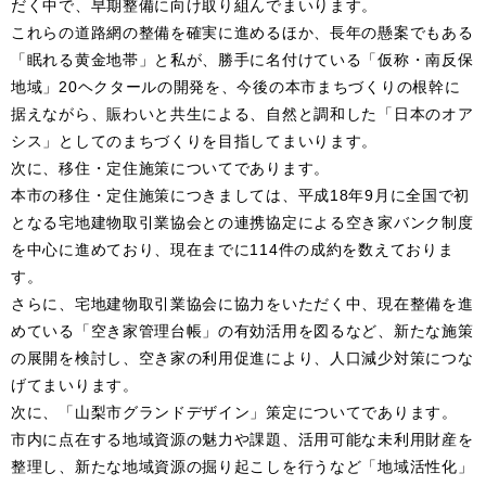
だく中で、早期整備に向け取り組んでまいります。
これらの道路網の整備を確実に進めるほか、長年の懸案でもある
「眠れる黄金地帯」と私が、勝手に名付けている「仮称・南反保
地域」20ヘクタールの開発を、今後の本市まちづくりの根幹に
据えながら、賑わいと共生による、自然と調和した「日本のオア
シス」としてのまちづくりを目指してまいります。
次に、移住・定住施策についてであります。
本市の移住・定住施策につきましては、平成18年9月に全国で初
となる宅地建物取引業協会との連携協定による空き家バンク制度
を中心に進めており、現在までに114件の成約を数えておりま
す。
さらに、宅地建物取引業協会に協力をいただく中、現在整備を進
めている「空き家管理台帳」の有効活用を図るなど、新たな施策
の展開を検討し、空き家の利用促進により、人口減少対策につな
げてまいります。
次に、「山梨市グランドデザイン」策定についてであります。
市内に点在する地域資源の魅力や課題、活用可能な未利用財産を
整理し、新たな地域資源の掘り起こしを行うなど「地域活性化」