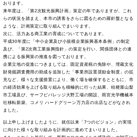
おります。
来年度は、「第2次観光振興計画」策定の年でありますが、これ
らの状況を踏まえ、本市の誘客をさらに図るための羅針盤となる
ような、計画策定に取り組んでまいります。
次に、活力ある商工業の育成についてであります。
平成30年度に「中小企業及び小規模企業振興基本条例」の制定
及び、「第2次商工業振興指針」の策定を行い、関係団体との連
携による振興策の推進を図っております。
企業立地の促進につきましては、固定資産税の免除や、埋蔵文化
財発掘調査費用の助成を追加した「事業所設置奨励金制度」の拡
充など、様々な支援措置により、働く場を確保するとともに、市
の経済効果を上げる取り組みも積極的に行った結果、桔梗屋山梨
市工場及び、サーフビバレッジ大野工場の開設、雨宮光学機械本
社移転新築、コメリ ハードグリーン万力店の出店などがなされ
ました。
以上申し上げましたように、就任以来「7つのビジョン」の実現
に向けた様々な取り組みを計画的に進めてまいりました。