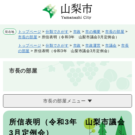
ペ
メ
ー
ニ
ジ
ュ
の
ー
先
を
トップページ
>
分類でさがす
>
市政
>
市の概要
>
市長の部屋
>
現在地
頭
飛
市長の部屋
>
所信表明（令和3年 山梨市議会3月定例会）
で
ば
トップページ
>
分類でさがす
>
市政
>
市政運営
>
市議会
>
市長
す。
し
の部屋
>
所信表明（令和3年 山梨市議会3月定例会）
て
本
文
市長の部屋
へ
市長の部屋メニュー
本
文
所信表明（令和3年 山梨市議会
3月定例会）