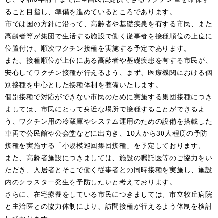
ること目指し、準備を進めているところであります。
市では国の方針に沿って、高齢者や基礎疾患を有する市民、また
高齢者等が集団で生活する施設で働く従事者を接種順位の上位に
位置付け、順次ワクチン接種を実施する予定であります。
また、接種順位が上位にある高齢者や基礎疾患を有する市民が、
安心してワクチン接種が行えるよう、まず、医療機関における個
別接種を中心とした接種体制を整備いたします。
個別接種で対応ができない市民のために実施する集団接種につき
ましては、市民にとって身近な場所で接種することができるよ
う、ワクチン用の冷蔵庫やシステム運用のための設備を搭載した
車両で公民館や公会堂などに出向き、10人から30人程度の予防
接種を実施する「小規模巡回集団接種」を予定しております。
また、高齢者施設につきましては、施設の嘱託医等のご協力をい
ただき、入居者とそこで働く従事者との同時接種を実施し、施設
内のクラスター発生を予防したいと考えております。
さらに、在宅療養をしている市民につきましては、市立牧丘病院
と主治医との協力体制により、訪問接種が行えるよう体制を検討