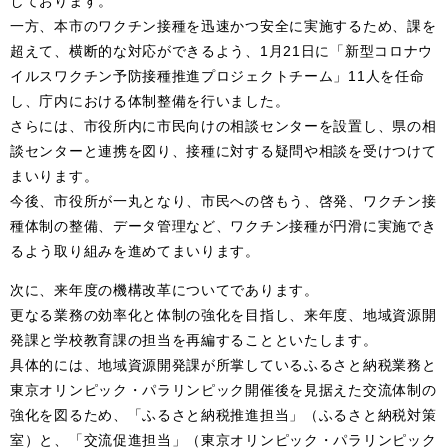
しております。
一方、本市のワクチン接種を迅速かつ安全に実施するため、課を
超えて、横断的な対応ができるよう、1月21日に「新型コロナウ
イルスワクチン予防接種推進プロジェクトチーム」11人を任命
し、庁内における体制整備を行いました。
さらには、市役所内に市民向けの相談センターを設置し、県の相
談センターと連携を図り、接種に対する疑問や相談を受けつけて
まいります。
今後、市役所が一丸となり、市民への啓もう、啓発、ワクチン接
種体制の整備、データ管理など、ワクチン接種が円滑に実施でき
るよう取り組みを進めてまいります。
次に、来年度の機構改革についてであります。
更なる業務の効率化と体制の強化を目指し、来年度、地域資源開
発課と学校教育課の担当を再編することといたします。
具体的には、地域資源開発課が所掌しているふるさと納税業務と
東京オリンピック・パラリンピック開催後を見据えた交流体制の
強化を図るため、「ふるさと納税推進担当」（ふるさと納税対策
室）と、「交流促進担当」（東京オリンピック・パラリンピック