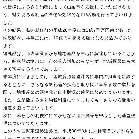
の皆様にふるさと納税によって山梨市を応援していただけるよ
う、魅力ある返礼品の準備や効率的なPR活動を行ってまいりま
した。
その結果、私の就任前の平成28年度には1億7千万円余であった
納税額が、本年度には、16億円を超える額となる見込みであり
ます。
返礼品は、市内事業者から地場産品を中心に調達していることか
ら、納税額の増加は、市の収入増加のみならず、地域振興にも大
きく寄与するものであります。
来年度につきましては、地域資源開発課内に専門の担当を新設す
るとともに、さらなる返礼品の拡充と取り扱い事業者数の増加を
図り、地場産業の活性化と自主財源の確保に努めてまいります。
また、企業版ふるさと納税制度につきましても、さらなる活用の
推進を図ってまいります。
次に、暮らしの利便性に欠かせない道路網等を中心とした基盤整
備についてであります。
このうち西関東連絡道路は、平成30年3月に八幡南ランプから岩
手ランプまでの約1.6kmが開通いたしました。