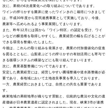
次に、果樹の6次産業化への取り組みについてであります。
ワインの搾りかすを菌床に使ったワインきのこ栽培につきまして
は、平成30年度から官民連携事業として実施しており、今後、
農家等へ広められるよう事業展開してまいります。
また、昨年12月には国から「ワイン特区」の認定を受け、ワイ
ンなどの醸造権を取得しやすくし、農業経営の幅を広げることが
できる環境を整備いたしました。
今後は、これらの取り組みを発展させ、農業の付加価値化の促進
を図るとともに、山梨産ぶどうの搾りかすの有効活用にも寄与で
きる循環システムの構築などにも取り組んでまいります。
次に、農業基盤整備についてであります。
安定した農業経営には、経営しやすい圃場整備や道水路整備が必
要であり、各地域において土地改良事業を導入しております。
一方、農業経営におきましては、自然との共生も重要でありま
す。
峡東地域の果樹地帯が織りなす景観と、伝統的な農法や文化の遺
産価値が日本農業遺産に認定されました。現在、峡東3市が連携