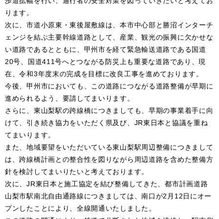
歩道拡幅を行い、通行者の安全対策を図っていきたいと考えてお
ります。
次に、市道小原東・東後屋敷線は、本市中心部と勝沼インターチ
ェンジを結ぶ主要幹線道路として、産業、観光の振興に欠かせな
い道路であるとともに、甲州市を経て緊急輸送道路である国道
20号、国道411号へとつながる防災上も重要な道路であり、現
在、令和3年度末の完成を目標に改良工事を進めております。
今後、甲州市においても、この道路につながる道路整備が早期に
進められるよう、要請してまいります。
さらに、東山梨駅の跨線橋につきましても、早期の事業着手に向
けて、引き続き協力をいただく県及び、JR東日本と協議を重ね
てまいります。
また、地域要望をいただいている東山梨駅周辺整備につきまして
は、跨線橋計画との整合性を図りながら周辺道路を含めた整備方
針を検討してまいりたいと考えております。
次に、JR東日本と施工協定を結び整備してきた、都市計画道路
山梨市駅南北自由通路線につきましては、南口が2月12日にオー
プンしたことにより、全線開通いたしました。