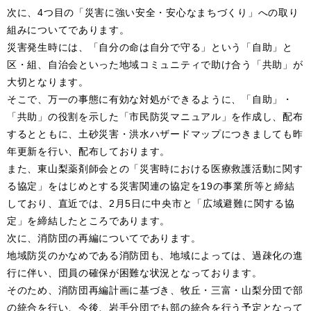
次に、4つ目の「災害に強い安全・安心なまちづくり」への取り
組みについてであります。
災害発生時には、「自分の命は自分で守る」という「自助」と
区・組、自治会といった地域コミュニティで助け合う「共助」が
大切となります。
そこで、万一の事態に有効な対処ができるように、「自助」・
「共助」の役割を示した「市民防災マニュアル」を作成し、配布
するとともに、土砂災害・洪水ハザードマップにつきましても昨
年更新を行い、配布しております。
また、東山梨薬剤師会との「災害時における医療救護活動に関す
る協定」をはじめとする災害関連の協定を19の事業所等と締結
しており、直近では、2月5日に中央市と「広域避難に関する協
定」を締結したところであります。
次に、消防団の再編についてであります。
地域防災のかなめである消防団も、地域によっては、過疎化の進
行に伴い、団員の確保が困難な状況となっております。
そのため、消防団再編計画に基づき、牧丘・三富・山梨分団で部
の統合を行い、今後、岩手分団でも部の統合を行う予定となって