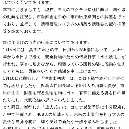
れていく予定であります。
本市におきましても、現在、早期のワクチン接種に向け、国や県
の動向を注視し、市医師会を中心に市内医療機関との調整を行っ
ており、並行して、接種管理システムの構築や接種券の配布準備
等を進めております。
次に年明けの市内の行事についてであります。
1月5日には、真冬の寒さの中、日川分団第5部において、大正6
年から今日まで続く、安全祈願のための伝統行事「水の洗礼」が
行われ、寒さに耐えながら、頑張っている団員の姿に感動を覚え
るとともに、勇気をいただき感謝を申し上げます。
1月10日に挙行した「消防出初式」は、コロナ禍で縮小した開催
ではありましたが、飯島宏仁団長率いる951人の消防団員が、市
民の生命・財産を守る覚悟を胸に日々、有事に備える姿を目の当
たりにし、大変心強い思いをいたしました。
また同日、挙行した「成人式」は、コロナ感染予防に十分配慮し
た中で開催され、408人の新成人が、未来の山梨市を担う大人の
責任と自覚を胸に、輝く笑顔で新たな一歩を踏み出しました。
令和3年も、すでに2カ月が経過しようとする中、市政運営にお