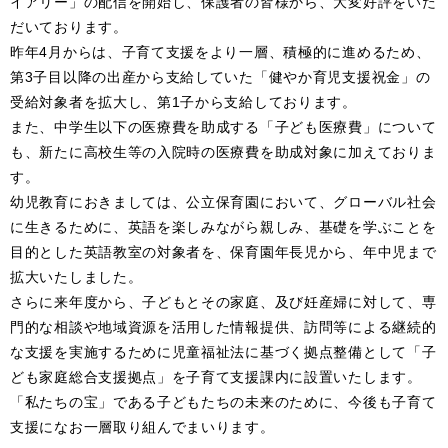
イアリー」の配信を開始し、保護者の皆様から、大変好評をいた
だいております。
昨年4月からは、子育て支援をより一層、積極的に進めるため、
第3子目以降の出産から支給していた「健やか育児支援祝金」の
受給対象者を拡大し、第1子から支給しております。
また、中学生以下の医療費を助成する「子ども医療費」について
も、新たに高校生等の入院時の医療費を助成対象に加えておりま
す。
幼児教育におきましては、公立保育園において、グローバル社会
に生きるために、英語を楽しみながら親しみ、基礎を学ぶことを
目的とした英語教室の対象者を、保育園年長児から、年中児まで
拡大いたしました。
さらに来年度から、子どもとその家庭、及び妊産婦に対して、専
門的な相談や地域資源を活用した情報提供、訪問等による継続的
な支援を実施するために児童福祉法に基づく拠点整備として「子
ども家庭総合支援拠点」を子育て支援課内に設置いたします。
「私たちの宝」である子どもたちの未来のために、今後も子育て
支援になお一層取り組んでまいります。