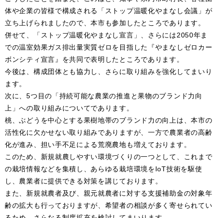
体や企業の皆様で構成される「ストップ温暖化やまなし会議」が
立ち上げられましたので、本市も参加したところであります。
併せて、「ストップ温暖化やまなし宣言」、さらには2050年ま
での温室効果ガス排出量実質ゼロを目指した『やまなしゼロカー
ボンシティ宣言』を共同で表明したところであります。
今後は、構成団体とも協力し、さらに取り組みを強化してまいり
ます。
次に、5つ目の「持続可能な農業の推進と果物のブランド力向
上」への取り組みについてであります。
桃、ぶどうを中心とする果樹地帯のブランド力の向上は、本市の
活性化に欠かせない取り組みでありますが、一方で農業者の高齢
化が進み、担い手不足による荒廃農地も増えております。
このため、新規就農しやすい環境づくりの一つとして、これまで
の栽培情報などを集積し、あらゆる栽培環境をIoT技術を駆使
し、農業者に提供できる対策を講じております。
また、新規就農者及び、親元就農者に対する支援補助金の対象年
齢の拡大も行っておりますが、希望者の相談が多く寄せられてい
るため、さらなる制度拡充を検討してまいります。