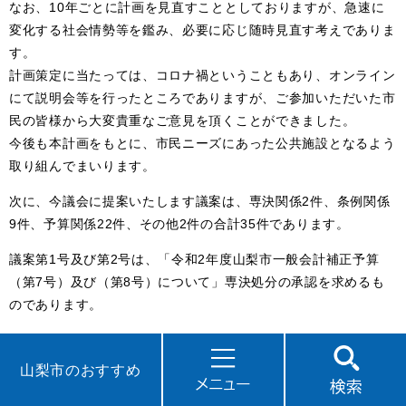
なお、10年ごとに計画を見直すこととしておりますが、急速に
変化する社会情勢等を鑑み、必要に応じ随時見直す考えでありま
す。
計画策定に当たっては、コロナ禍ということもあり、オンライン
にて説明会等を行ったところでありますが、ご参加いただいた市
民の皆様から大変貴重なご意見を頂くことができました。
今後も本計画をもとに、市民ニーズにあった公共施設となるよう
取り組んでまいります。
次に、今議会に提案いたします議案は、専決関係2件、条例関係
9件、予算関係22件、その他2件の合計35件であります。
議案第1号及び第2号は、「令和2年度山梨市一般会計補正予算
（第7号）及び（第8号）について」専決処分の承認を求めるも
のであります。
補正予算第7号は、歳入歳出予算にそれぞれ1,048万4千円を追加
し、総額を歳入歳出それぞれ248億3,195万8千円にする専決処分
山梨市のおすすめ
をいたしましたので承認を求めるものであります。