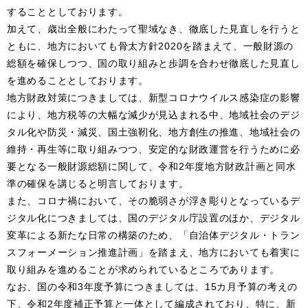
することとしております。
加えて、歳出全般にわたって聖域なき、徹底した見直しを行うと
ともに、地方においても骨太方針2020を踏まえて、一般財源の
総額を確保しつつ、国の取り組みと歩調を合わせ徹底した見直し
を進めることとしております。
地方財政対策につきましては、新型コロナウイルス感染症の影響
により、地方税等の大幅な減少が見込まれる中、地域社会のデジ
タル化や防災・減災、国土強靭化、地方創生の推進、地域社会の
維持・再生等に取り組みつつ、安定的な財政運営を行うために必
要となる一般財源総額に関して、令和2年度地方財政計画と同水
準の確保を講じると明言しております。
また、コロナ禍において、その脆弱さが浮き彫りとなっているデ
ジタル化につきましては、国のデジタル庁設置のほか、デジタル
変革による新たな日常の構築のため、「自治体デジタル・トラン
スフォーメーション推進計画」を踏まえ、地方においても着実に
取り組みを進めることが求められているところであります。
なお、国の令和3年度予算につきましては、15カ月予算の考えの
下、令和2年度補正予算と一体として編成されており、特に、新