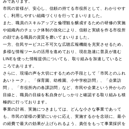
みであります。
市民の皆様が、安心し、信頼の持てる市役所として、わかりやす
く、利用しやすい組織づくりを行ってまいりました。
また、職員のスキルアップと倫理観を醸成するための研修の実施
や組織内のチェック体制の強化により、信頼と実績を作る市役所
の顔である職員の資質を磨いてまいりました。
一方、住民サービスに不可欠な広聴広報機能を充実させるため、
多様な情報ツールの活用を進めており、現在急速に普及が進む
LINEを使った情報提供についても、取り組みを加速していると
ころであります。
さらに、現場の声を大切にするための手段として「市民とのふれ
あいトーク」、「保育園、幼稚園、小中学校訪問」、「企業訪
問」、「市役所内の各課訪問」など、市民や企業という外からの
目線と、職員の目線を私自身がしっかりと確認する取り組みも積
極的に行っております。
事業の計画、実施につきましては、どんな小さな事業であって
も、市民の皆様の要望にいかに応え、実施するかを念頭に、最小
の経費で最大の効果が上げられるよう、責任をもって事業採択を