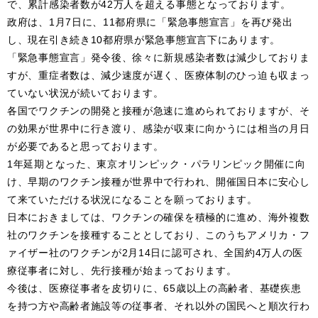
で、累計感染者数が42万人を超える事態となっております。
政府は、1月7日に、11都府県に「緊急事態宣言」を再び発出
し、現在引き続き10都府県が緊急事態宣言下にあります。
「緊急事態宣言」発令後、徐々に新規感染者数は減少しておりま
すが、重症者数は、減少速度が遅く、医療体制のひっ迫も収まっ
ていない状況が続いております。
各国でワクチンの開発と接種が急速に進められておりますが、そ
の効果が世界中に行き渡り、感染が収束に向かうには相当の月日
が必要であると思っております。
1年延期となった、東京オリンピック・パラリンピック開催に向
け、早期のワクチン接種が世界中で行われ、開催国日本に安心し
て来ていただける状況になることを願っております。
日本におきましては、ワクチンの確保を積極的に進め、海外複数
社のワクチンを接種することとしており、このうちアメリカ・フ
ァイザー社のワクチンが2月14日に認可され、全国約4万人の医
療従事者に対し、先行接種が始まっております。
今後は、医療従事者を皮切りに、65歳以上の高齢者、基礎疾患
を持つ方や高齢者施設等の従事者、それ以外の国民へと順次行わ