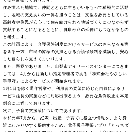
く姿を目指しております。
住み慣れた地域で、仲間とともに生きがいをもって積極的に活動
し、地域の支えあいの一翼を担うことは、支援を必要としている
高齢者や住民が安心して住み続けられる地域づくりに少なからず
貢献することになるとともに、健康寿命の延伸にもつながるもの
と考えます。
この計画により、介護保険制度におけるサービスのさらなる充実
を図る一方、市民の皆様の負担となる介護保険料を減額し、安心
した暮らしを支えてまいります。
また、懸案でありました、山梨市デイサービスセンターにつきま
しては、4月からは新しい指定管理者である「株式会社やさしい
手甲府」によるサービスが開始されます。
1月1日を除く通年営業や、利用者の要望に応じた自費によるサ
ービス延長の実施などに対応出来るよう、必要な条例改正を本定
例会に上程しております。
次に、子育て支援策についてであります。
令和元年7月から、妊娠・出産・子育てに役立つ情報を、より身
近にわかりやすく提供するため、電子母子手帳アプリ「たっちダ