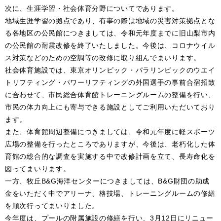
次に、生涯学習・社会体育分野についてであります。
地域生涯学習の拠点であり、有事の際は地域の災害対策拠点とな
る各地区の公民館につきましては、令和元年度までに旧山梨市内
の公民館の耐震改修を終了いたしました。今後は、コロナウイル
ス対策などのための空調等の改修に取り組んでまいります。
社会体育施設では、東京オリンピック・パラリンピックのウエイ
トリフティング・パワーリフティングの外国選手の事前合宿招致
に合わせて、市民総合体育館トレーニングルームの整備を行い、
市民の体力向上にも寄与できる施設としてご利用いただいており
ます。
また、体育館周辺整備につきましては、令和元年度に軽スポーツ
広場の整備を行ったところでありますが、今後は、老朽化した体
育館の総合的な調査を実施する中で改修計画を立て、長寿命化を
図ってまいります。
一方、牧丘B&G海洋センターにつきましては、B&G財団の助成
金をいただく中でアリーナ、格技場、トレーニングルームの修繕
を順次行ってまいりました。
今年度は、プールの附属施設の修繕を行い、3月12日にリニュー