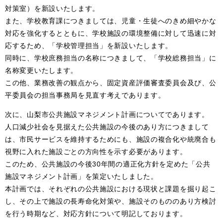
対策室）を新設いたします。
また、学校教育課につきましては、児童・生徒へのきめ細やかな
対応を強化するとともに、学校施設の環境整備に対して迅速に対
応するため、「学校管理担当」を新設いたします。
同時に、学校庶務担当の名称につきまして、「学校総務担当」に
名称変更いたします。
この他、業務改善の観点から、固定資産評価審査委員会及び、公
平委員会の担当事務局を見直す考えであります。
次に、山梨市公共施設マネジメント計画についてであります。
人口減少社会を見据えた公共施設の今後のあり方につきまして
は、市民サービスを維持するためにも、施設の複合化や統廃合も
視野に入れた施設ごとの方向性を示す必要があります。
このため、公共施設の今後30年間の適正化方針を定めた「公共
施設マネジメント計画」を策定いたしました。
本計画では、それぞれの公共施設における現状と課題を掘り起こ
し、その上で施設の長寿命化対策や、施設そのもののあり方検討
を行う時期など、対応方針について明記しております。