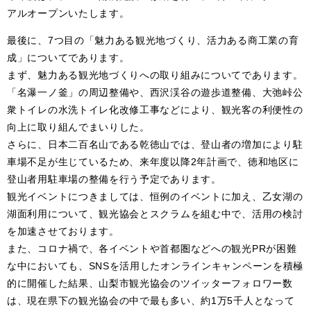
アルオープンいたします。
最後に、7つ目の「魅力ある観光地づくり、活力ある商工業の育
成」についてであります。
まず、魅力ある観光地づくりへの取り組みについてであります。
「名瀑一ノ釜」の周辺整備や、西沢渓谷の遊歩道整備、大弛峠公
衆トイレの水洗トイレ化改修工事などにより、観光客の利便性の
向上に取り組んでまいりした。
さらに、日本二百名山である乾徳山では、登山者の増加により駐
車場不足が生じているため、来年度以降2年計画で、徳和地区に
登山者用駐車場の整備を行う予定であります。
観光イベントにつきましては、恒例のイベントに加え、乙女湖の
湖面利用について、観光協会とスクラムを組む中で、活用の検討
を加速させております。
また、コロナ禍で、各イベントや首都圏などへの観光PRが困難
な中においても、SNSを活用したオンラインキャンペーンを積極
的に開催した結果、山梨市観光協会のツイッターフォロワー数
は、現在県下の観光協会の中で最も多い、約1万5千人となって