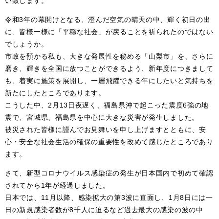
い致します。
令和3年の幕開けとなる、澄んだ空気の晴天の中、輝く初日の出
に、皆様一様に「平穏な社会」が戻ることを祈られたのではない
でしょうか。
市政を預かる私も、大きな発展性を秘める「山梨市」を、さらに
磨き、輝きを全国に放つことができるよう、新年度につきまして
も、着実に施策を展開し、一層飛躍できる年にしたいと気持ちを
新たにしたところであります。
こうした中、2月13日夜遅く、福島県沖で起こった震度6強の地
震で、宮城県、福島県を中心に大きな災害が発生しました。
被災された皆様に謹んでお見舞いを申し上げますとともに、安
心・安全な社会生活の確保の重要性を改めて感じたところであり
ます。
さて、新型コロナウイルス感染症の発生が日本国内で初めて確認
されてから1年が経過しました。
日本では、11月以降、感染拡大の第3波に直面し、1月8日には一
日の新規感染者数が8千人に迫るなど過去最大の感染の波の中