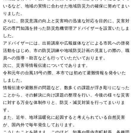
いるなど、地域の実情に合わせた地域防災力の確保に努めてまい
りました。
さらに、防災意識の向上と災害時の迅速な対応を目的に、災害対
応の専門知識を持った防災危機管理アドバイザーを設置いたしま
した。
アドバイザーには、出前講座や広報媒体などによる市民への啓発
活動をはじめ、市の防災訓練や地域防災計画の見直しの際の、職
員への指導・助言なども行っていただいております。
次に、災害等情報伝達についてであります。
令和元年の台風19号の際、本市では初めて避難情報を発令いた
しました。
情報伝達や避難所の問題など、数多くの課題が浮き彫りになった
ことから、その解決に向け課題の整理を行い、今後の様々な災害
に対する万全な体制作りと、防災・減災対策を行ってまいりま
す。
また、近年、地球温暖化に起因すると考えられている自然災害
が、国内外で毎年発生しております。
こうしたことを踏まえ、このほど、知事や県内市町村長、各種団