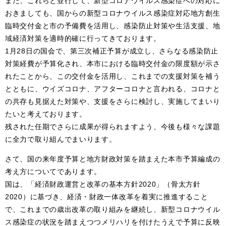
また、これらと並行して、新型コロナウイルス感染症への対応に
おきましても、国からの新型コロナウイルス感染症対応地方創生
臨時交付金と市の予備費を活用し、感染防止対策や生活支援、地
域経済対策を適時的確に行ってきております。
1月28日の国会で、第三次補正予算が成立し、さらなる感染防止
対策経費が予算化され、本市における臨時交付金の限度額が示さ
れたことから、この交付金を活用し、これまでの支援対策を補う
とともに、ウイズコロナ、アフターコロナと言われる、コロナと
の共存も見据えた対策や、支援をさらに検討し、実施してまいり
たいと考えております。
残された任期でさらに成果が得られますよう、今後も様々な課題
に全力で取り組んでまいります。
さて、国の来年度予算と地方財政対策を踏まえた本市予算編成の
考え方についてであります。
国は、「経済財政運営と改革の基本方針2020」（骨太方針
2020）に基づき、経済・財政一体改革を着実に推進すること
で、これまでの歳出改革の取り組みを継続し、新型コロナウイル
ス感染症の状況を踏まえつつメリハリを付けたうえで予算に反映