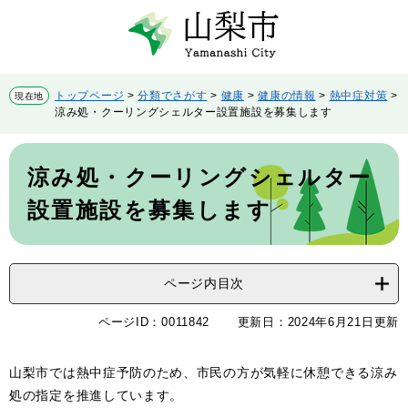
ペ
メ
ー
ニ
ジ
ュ
の
ー
先
を
トップページ
>
分類でさがす
>
健康
>
健康の情報
>
熱中症対策
>
現在地
頭
飛
涼み処・クーリングシェルター設置施設を募集します
で
ば
す。
し
本
て
文
涼み処・クーリングシェルター
本
文
設置施設を募集します
へ
ページ内目次
ページID：0011842
更新日：2024年6月21日更新
山梨市では熱中症予防のため、市民の方が気軽に休憩できる涼み
処の指定を推進しています。