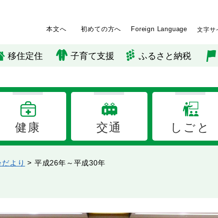
本文へ
初めての方へ
Foreign Language
文字サ
移住定住
子育て支援
ふるさと納税
健康
交通
しごと
会だより
>
平成26年～平成30年