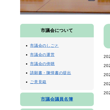
本
市議会について
文
市議会のしごと
市議会の運営
20
市議会の傍聴
20
請願書・陳情書の提出
20
ご意見箱
20
20
市議会議員名簿