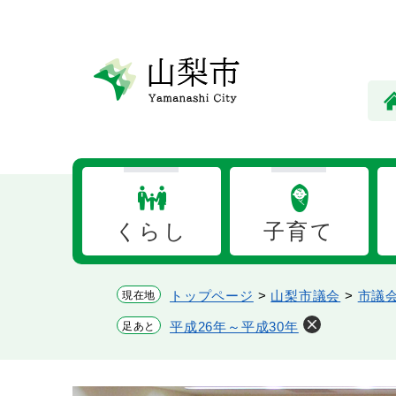
ペ
メ
ー
ニ
ジ
ュ
の
ー
先
を
頭
飛
で
ば
す。
し
て
本
くらし
子育て
文
へ
トップページ
>
山梨市議会
>
市議
現在地
平成26年～平成30年
足あと