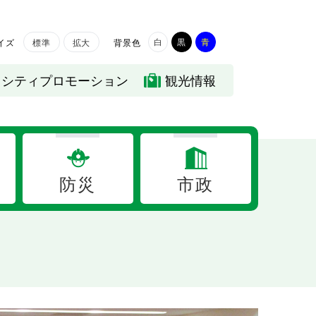
白
黒
青
イズ
背景色
標準
拡大
シティプロモーション
観光情報
防災
市政