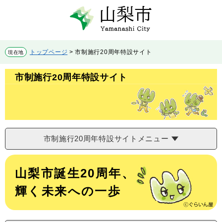
ペ
メ
ー
ニ
ジ
ュ
の
ー
先
を
トップページ
>
市制施行20周年特設サイト
現在地
頭
飛
で
ば
市制施行20周年特設サイト
す。
し
て
本
文
へ
市制施行20周年特設サイトメニュー
本
文
山梨市誕生20周年、
輝く未来への一歩