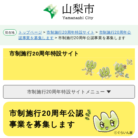
ペ
メ
ー
ニ
ジ
ュ
の
ー
先
を
トップページ
>
市制施行20周年特設サイト
>
市制施行20周年公
現在地
頭
飛
認事業を募集します
>
市制施行20周年公認事業を募集します
で
ば
す。
し
市制施行20周年特設サイト
て
本
文
へ
市制施行20周年特設サイトメニュー
本
文
市制施行20周年公認
事業を募集します