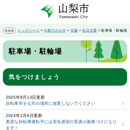
ペ
メ
ー
ニ
ジ
ュ
の
ー
先
を
トップページ
>
分類でさがす
>
交通
>
生活交通
>
駐車場・駐輪場
現在地
頭
飛
で
ば
本
す。
し
文
駐車場・駐輪場
て
本
文
へ
気をつけましょう
2025年8月13日更新
自転車等を公共の場所に放置しないでください
2024年2月6日更新
悪質な自転車運転手には安全講習の受講が義務づけになり
ます！