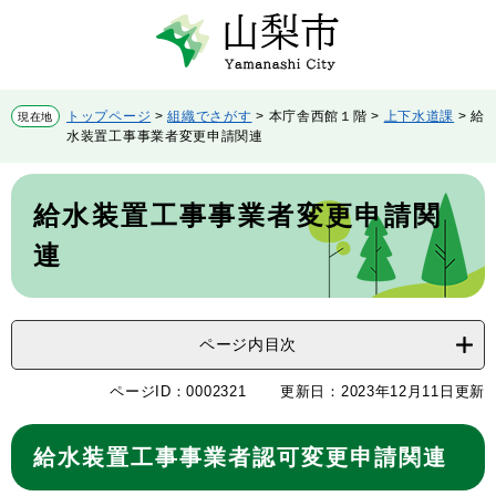
ペ
メ
ー
ニ
ジ
ュ
の
ー
先
を
トップページ
>
組織でさがす
>
本庁舎西館１階
>
上下水道課
>
給
現在地
頭
飛
水装置工事事業者変更申請関連
で
ば
す。
し
本
て
文
給水装置工事事業者変更申請関
本
文
連
へ
ページ内目次
ページID：0002321
更新日：2023年12月11日更新
給水装置工事事業者認可変更申請関連