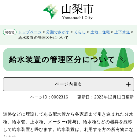
ペ
メ
ー
ニ
ジ
ュ
の
ー
先
を
トップページ
>
分類でさがす
>
くらし
>
土地・住宅
>
上下水道
>
現在地
頭
飛
給水装置の管理区分について
で
ば
す。
し
本
て
文
給水装置の管理区分について
本
文
へ
ページ内目次
ページID：0002316
更新日：2023年12月11日更新
道路などに埋設してある配水管から各家庭まで引き込まれた分水
栓、給水管、止水栓、メーター(貸与)、給水栓などの器具を総称
して給水装置と呼びます。給水装置は、利用する方の所有物にな