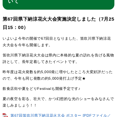
いて
第67回県下納涼花火大会実施決定しました（7月25
日15：00）
​いよいよ今年の開催で67回目となりました、笛吹川県下納涼花
火大会を今年も開催します。
笛吹川県下納涼花火大会は県内に本格的な夏の訪れを告げる風物
詩として、長年定着してきたイベントです。
昨年度は花火発数を約5,000発に増やしたところ大変好評だった
ので、今年も同じ発数の約5,000発打上げ予定★
飲食店街や夏をどりFestivalも開催予定です♪
夏の夜空を彩る、壮大で、かつ幻想的な光のショーをみなさんで
楽しみましょう！！
第67回笛吹川県下納涼花火大会 ポスター [PDFファイル／