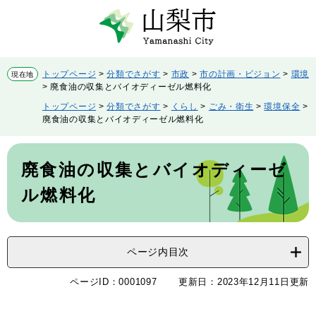
ペ
メ
ー
ニ
ジ
ュ
の
ー
先
を
トップページ
>
分類でさがす
>
市政
>
市の計画・ビジョン
>
環境
現在地
頭
飛
>
廃食油の収集とバイオディーゼル燃料化
で
ば
トップページ
>
分類でさがす
>
くらし
>
ごみ・衛生
>
環境保全
>
す。
し
廃食油の収集とバイオディーゼル燃料化
て
本
本
文
文
廃食油の収集とバイオディーゼ
へ
ル燃料化
ページ内目次
ページID：0001097
更新日：2023年12月11日更新