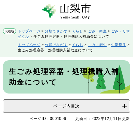
ペ
メ
ー
ニ
ジ
ュ
の
ー
先
を
トップページ
>
分類でさがす
>
くらし
>
ごみ・衛生
>
ごみ・リサ
現在地
頭
飛
イクル
>
生ごみ処理容器・処理機購入補助金について
で
ば
トップページ
>
分類でさがす
>
くらし
>
ごみ・衛生
>
生活衛生
>
す。
し
生ごみ処理容器・処理機購入補助金について
て
本
本
文
文
生ごみ処理容器・処理機購入補
へ
助金について
ページ内目次
ページID：0001096
更新日：2023年12月11日更新