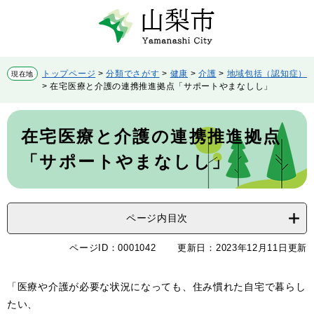
ペ
メ
ー
ニ
ジ
ュ
の
ー
先
を
トップページ
>
分類でさがす
>
健康
>
介護
>
地域包括（認知症）
現在地
頭
飛
>
在宅医療と介護の連携推進拠点「サポートやまなしし」
で
ば
す。
し
本
て
文
在宅医療と介護の連携推進拠点
本
文
「サポートやまなしし」
へ
ページ内目次
ページID：0001042
更新日：2023年12月11日更新
「医療や介護が必要な状況になっても、住み慣れた自宅で暮らし
たい、