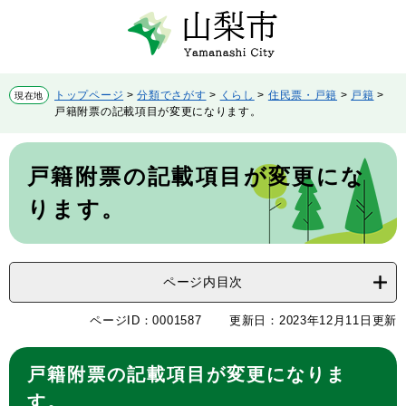
ペ
メ
ー
ニ
ジ
ュ
の
ー
先
を
トップページ
>
分類でさがす
>
くらし
>
住民票・戸籍
>
戸籍
>
現在地
頭
飛
戸籍附票の記載項目が変更になります。
で
ば
す。
し
本
て
文
戸籍附票の記載項目が変更にな
本
文
ります。
へ
ページ内目次
ページID：0001587
更新日：2023年12月11日更新
戸籍附票の記載項目が変更になりま
す。