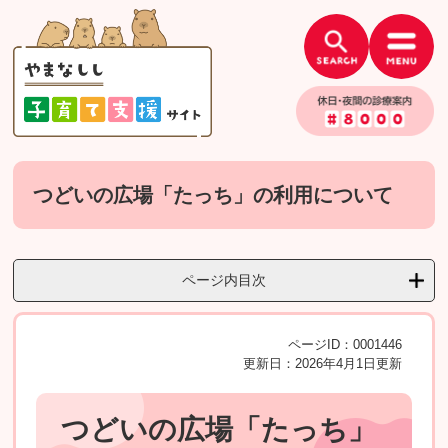
ペ
メ
ー
ニ
ジ
ュ
の
ー
先
を
頭
飛
で
ば
す。
し
本
て
文
つどいの広場「たっち」の利用について
本
文
へ
ページ内目次
ページID：0001446
更新日：2026年4月1日更新
つどいの広場「たっち」