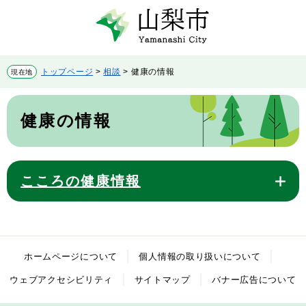
ペ
メ
ー
ニ
ジ
ュ
の
ー
先
を
トップページ
>
相談
>
健康の情報
現在地
頭
飛
で
ば
本
す。
し
文
健康の情報
て
本
文
へ
こころの健康情報
ホームページについて
個人情報の取り扱いについて
ウェブアクセシビリティ
サイトマップ
バナー広告について