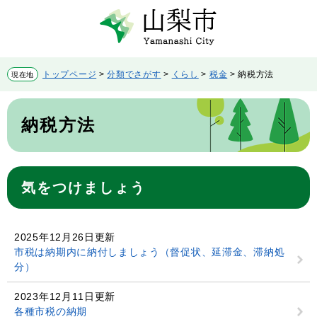
ペ
メ
ー
ニ
ジ
ュ
の
ー
先
を
トップページ
>
分類でさがす
>
くらし
>
税金
>
納税方法
現在地
頭
飛
で
ば
本
す。
し
文
納税方法
て
本
文
へ
気をつけましょう
2025年12月26日更新
市税は納期内に納付しましょう（督促状、延滞金、滞納処
分）
2023年12月11日更新
各種市税の納期