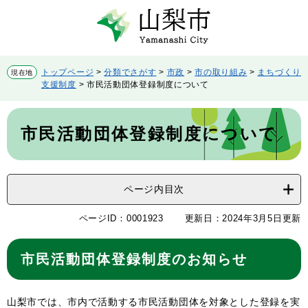
ペ
メ
ー
ニ
ジ
ュ
の
ー
先
を
トップページ
>
分類でさがす
>
市政
>
市の取り組み
>
まちづくり
現在地
頭
飛
支援制度
>
市民活動団体登録制度について
で
ば
す。
し
本
て
文
市民活動団体登録制度について
本
文
へ
ページ内目次
ページID：0001923
更新日：2024年3月5日更新
市民活動団体登録制度のお知らせ
山梨市では、市内で活動する市民活動団体を対象とした登録を実