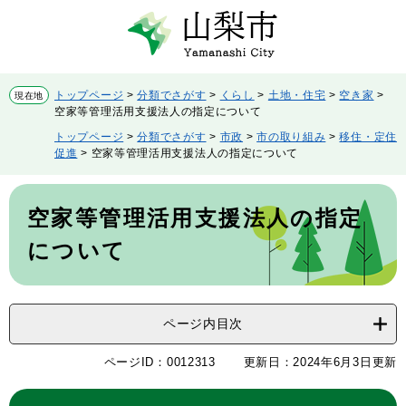
ペ
メ
ー
ニ
ジ
ュ
の
ー
先
を
トップページ
>
分類でさがす
>
くらし
>
土地・住宅
>
空き家
>
現在地
頭
飛
空家等管理活用支援法人の指定について
で
ば
トップページ
>
分類でさがす
>
市政
>
市の取り組み
>
移住・定住
す。
し
促進
>
空家等管理活用支援法人の指定について
て
本
本
文
文
空家等管理活用支援法人の指定
へ
について
ページ内目次
ページID：0012313
更新日：2024年6月3日更新