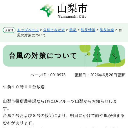
ペ
メ
ー
ニ
ジ
ュ
の
ー
先
を
トップページ
>
分類でさがす
>
防災
>
防災情報
>
防災無線
>
台
現在地
頭
飛
風の対策について
で
ば
す。
し
本
て
文
台風の対策について
本
文
へ
ページID：0019973
更新日：2026年6月26日更新
午前１０時００分放送
山梨市役所農林課ならびにJAフルーツ山梨からお知らせしま
す。
台風７号および８号の接近により、明日にかけて雨や風が強まる
恐れがあります。