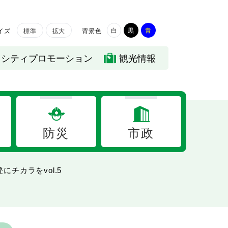
白
黒
青
イズ
背景色
標準
拡大
シティプロモーション
観光情報
防災
市政
チカラをvol.5