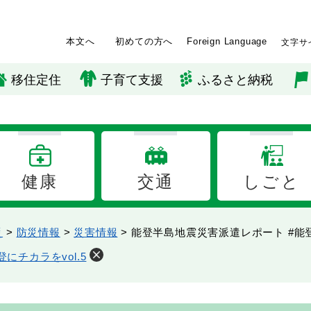
本文へ
初めての方へ
Foreign Language
文字サ
移住定住
子育て支援
ふるさと納税
健康
交通
しごと
災
>
防災情報
>
災害情報
>
能登半島地震災害派遣レポート #能登に
にチカラをvol.5