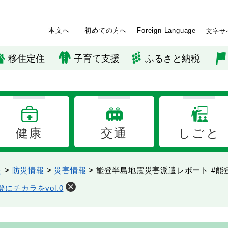
本文へ
初めての方へ
Foreign Language
文字サ
移住定住
子育て支援
ふるさと納税
健康
交通
しごと
災
>
防災情報
>
災害情報
>
能登半島地震災害派遣レポート #能登に
にチカラをvol.0