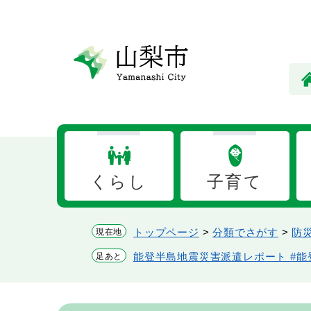
ペ
メ
ー
ニ
ジ
ュ
の
ー
先
を
頭
飛
で
ば
す。
し
て
本
くらし
子育て
文
へ
トップページ
>
分類でさがす
>
防
現在地
能登半島地震災害派遣レポート #能登
足あと