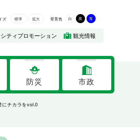
白
黒
青
イズ
背景色
標準
拡大
シティプロモーション
観光情報
防災
市政
チカラをvol.0