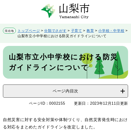
ペ
メ
ー
ニ
ジ
ュ
の
ー
先
を
トップページ
>
分類でさがす
>
子育て
>
教育
>
小学校・中学校
>
現在地
頭
飛
山梨市立小中学校における防災ガイドラインについて
で
ば
す。
し
本
て
文
山梨市立小中学校における防災
本
文
ガイドラインについて
へ
ページ内目次
ページID：0002155
更新日：2023年12月11日更新
自然災害に対する安全対策や体制づくり、自然災害発生時におけ
る対応をまとめたガイドラインを改定しました。