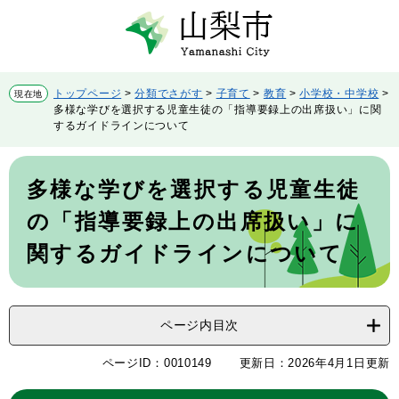
ペ
メ
ー
ニ
ジ
ュ
の
ー
先
を
トップページ
>
分類でさがす
>
子育て
>
教育
>
小学校・中学校
>
現在地
頭
飛
多様な学びを選択する児童生徒の「指導要録上の出席扱い」に関
で
ば
するガイドラインについて
す。
し
て
本
本
文
多様な学びを選択する児童生徒
文
へ
の「指導要録上の出席扱い」に
関するガイドラインについて
ページ内目次
ページID：0010149
更新日：2026年4月1日更新