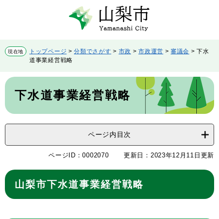
ペ
メ
ー
ニ
ジ
ュ
の
ー
先
を
トップページ
>
分類でさがす
>
市政
>
市政運営
>
審議会
>
下水
現在地
頭
飛
道事業経営戦略
で
ば
す。
し
本
て
文
下水道事業経営戦略
本
文
へ
ページ内目次
ページID：0002070
更新日：2023年12月11日更新
山梨市下水道事業経営戦略