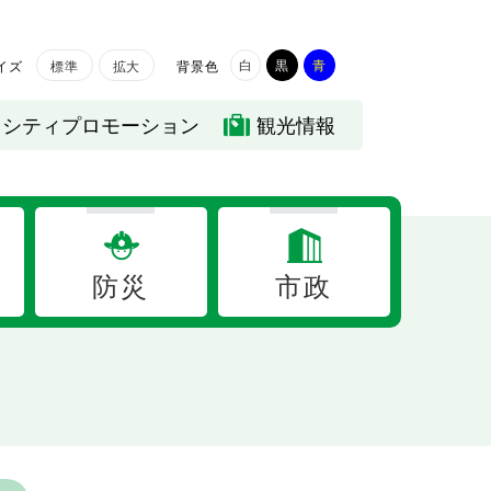
白
黒
青
イズ
背景色
標準
拡大
シティプロモーション
観光情報
防災
市政