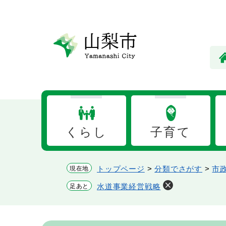
ペ
メ
ー
ニ
ジ
ュ
の
ー
先
を
頭
飛
で
ば
す。
し
て
本
くらし
子育て
文
へ
トップページ
>
分類でさがす
>
市
現在地
水道事業経営戦略
足あと