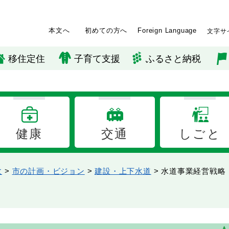
本文へ
初めての方へ
Foreign Language
文字サ
移住定住
子育て支援
ふるさと納税
健康
交通
しごと
政
>
市の計画・ビジョン
>
建設・上下水道
>
水道事業経営戦略